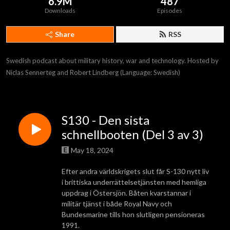
6.9M
487
Downloads
Episodes
Share
RSS
Swedish podcast about military history, war and technology. Hosted by 
Niclas Sennerteg and Robert Lindberg (Language: Swedish)
S130 - Den sista
schnellbooten (Del 3 av 3)
May 18, 2024
Efter andra världskrigets slut får S-130 nytt liv
i brittiska underrättelsetjänsten med hemliga
uppdrag i Östersjön. Båten kvarstannar i
militär tjänst i både Royal Navy och
Bundesmarine tills hon slutligen pensioneras
1991.